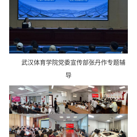
武汉体育学院党委宣传部张丹作专题辅
导