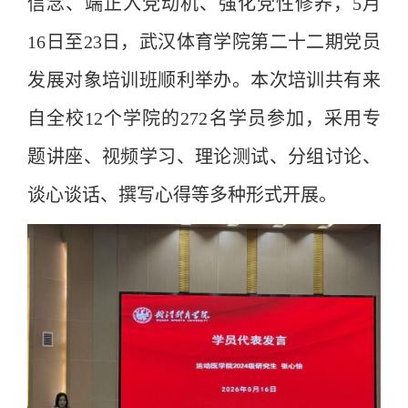
信念、端正入党动机、强化党性修养，5月
16日至23日，武汉体育学院第二十二期党员
发展对象培训班顺利举办。本次培训共有来
自全校12个学院的272名学员参加，采用专
题讲座、视频学习、理论测试、分组讨论、
谈心谈话、撰写心得等多种形式开展。