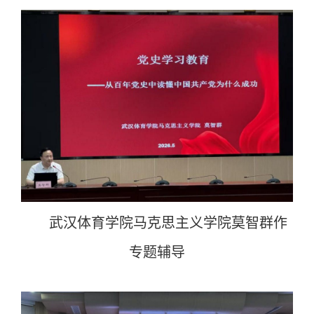
武汉体育学院马克思主义学院莫智群作
专题辅导