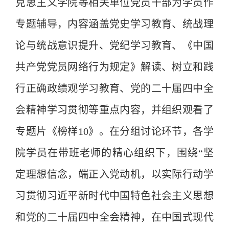
克思主义学院等相关单位党员干部为学员作
专题辅导，内容涵盖党史学习教育、统战理
论与统战意识提升、党纪学习教育、《中国
共产党党员网络行为规定》解读、树立和践
行正确政绩观学习教育、党的二十届四中全
会精神学习贯彻等重点内容，并组织观看了
专题片《榜样10》。在分组讨论环节，各学
院学员在带班老师的精心组织下，围绕“坚
定理想信念，端正入党动机，以实际行动学
习贯彻习近平新时代中国特色社会主义思想
和党的二十届四中全会精神，在中国式现代