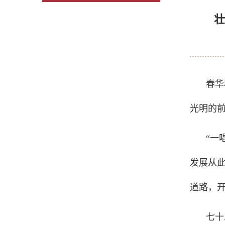
壮
春华
光明的
“一
发展从
道路，
七十