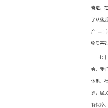
奋进，
了从落后
产“二十
物质基
七十
会，我
体系、社
岁，居
有保障