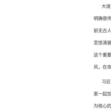
大道
明确很
前无古
至惊涛
这个重要
风，在
习近
家一起
为核心