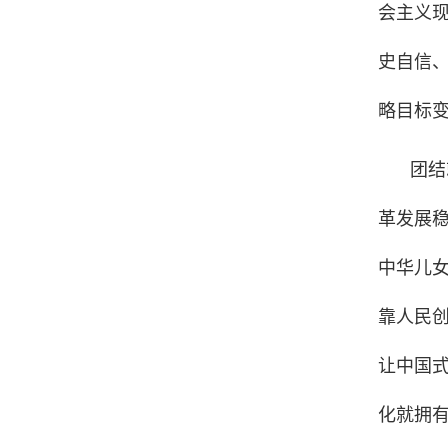
会主义现
史自信
略目标
团结
革发展
中华儿
靠人民
让中国
化就拥